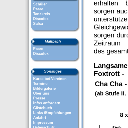
erhalten 
Schüler
Paare
sorgen auch
Tanzkreis
unterstütz
Discofox
Salsa
Gleichgew
sorgen dur
Zeitraum f
Maßbach
Paare
des gesamt
Discofox
Langsamer 
Sonstiges
Foxtrott -
Kurse bei Vereinen
Cha Cha -
Termine
Bildergalerie
(ab Stufe II
Über uns
Presse
Infos anfordern
Gästebuch
Links /Empfehlungen
8 
Anfahrt
Impressum
Datenschutz
Stufe