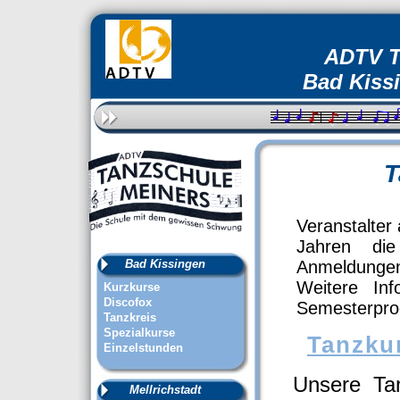
ADTV T
Bad Kissi
T
Veranstalter 
Jahren d
Bad Kissingen
Anmeldungen
Weitere Inf
Kurzkurse
Discofox
Semesterpr
Tanzkreis
Spezialkurse
Tanzku
Einzelstunden
Unsere Tan
Mellrichstadt